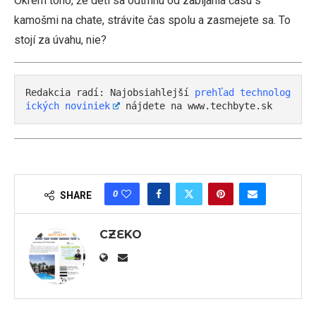
Okrem toho, že deti sa odtrhnú od zabíjania času s
kamošmi na chate, strávite čas spolu a zasmejete sa. To
stojí za úvahu, nie?
Redakcia radí: Najobsiahlejší 
prehľad technolog
ických noviniek
 nájdete na www.techbyte.sk
0
SHARE
CZEKO