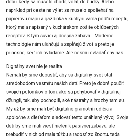
dobu, kedy sa muselo chodiť volať do búdky. Alebo
napríklad pri ceste na výlet sa muselo spoliehať na
papierovú mapu a gazdinka v kuchyni varila podľa receptu,
ktorý mala napísaný v kuchárskom zošite obľúbených
receptov. S tým súvisí aj dnešná zábava… Moderné
technológie nám uľahčujú a zapĺňajú život a preto je
prínosné, keď ich ovládame. Ale nesmú ovládať ony nás…
Digitálny svet nie je realita
Nemali by sme dopustiť, aby sa digitálny svet stal
stredobodom vesmíru našich detí. Preto je dobré poučiť
svojich potomkov o tom, ako sa pohybovať v digitálnej
džungli, tak, aby pochopili, aké nástrahy a hrozby tam sú.
My už by sme mali byť digitálne gramotní rodičia a
spoločne s dieťaťom sledovať tento unáhlený vývoj. Svoje
deti by sme mali viesť nielen k pasívnej zábave, ale
prebudiť v nich od mala túžbu a radosť zo športu, teda