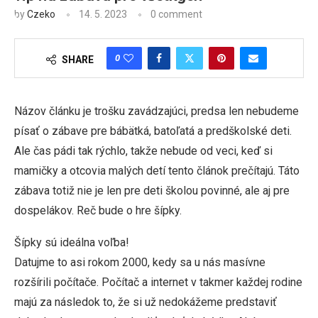
by
Czeko
14. 5. 2023
0 comment
0
SHARE
Názov článku je trošku zavádzajúci, predsa len nebudeme
písať o zábave pre bábätká, batoľatá a predškolské deti.
Ale čas pádi tak rýchlo, takže nebude od veci, keď si
mamičky a otcovia malých detí tento článok prečítajú. Táto
zábava totiž nie je len pre deti školou povinné, ale aj pre
dospelákov. Reč bude o hre šípky.
Šípky sú ideálna voľba!
Datujme to asi rokom 2000, kedy sa u nás masívne
rozšírili počítače. Počítač a internet v takmer každej rodine
majú za následok to, že si už nedokážeme predstaviť