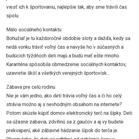
viesť ich k športovaniu, najlepšie tak, aby sme trávili čas
spolu.
Málo sociálneho kontaktu
Bohužiaľ je tu každoročné obdobie sloty a dažďa, kedy sa
nedá vonku tráviť voľný čas a navyše ho v súčasných a
budúcich týždňoch deti majú a budú mať ešte mnoho.
Karanténa spôsobila obmedzenie sociálnych kontaktov,
uzavretie škôl a všetkých verejných športovísk…
Zábava pre celú rodinu
Nie je vám jedno, ako deti trávia voľný čas a či ho celý
strávia možno aj s nevhodným obsahom na internete?
Potom skúste kúpiť domov elektronický terč na šípky. Deti
sa úžasne zabavia, zdvihnú sa z gaučov a aj vy budete
prekvapení, aké zábavné hádzanie šípok do terča je.