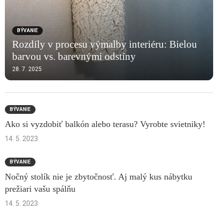
BÝVANIE
Rozdíly v procesu výmalby interiéru: Bielou
barvou vs. barevnými odstíny
28. 7. 2025
BÝVANIE
Ako si vyzdobiť balkón alebo terasu? Vyrobte svietniky!
14. 5. 2023
BÝVANIE
Nočný stolík nie je zbytočnosť. Aj malý kus nábytku
prežiari vašu spálňu
14. 5. 2023