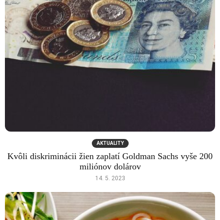
AKTUALITY
Kvôli diskriminácii žien zaplatí Goldman Sachs vyše 200
miliónov dolárov
14. 5. 2023