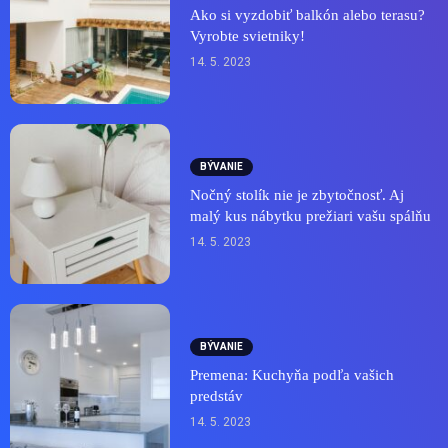
Ako si vyzdobiť balkón alebo terasu?
Vyrobte svietniky!
14. 5. 2023
BÝVANIE
Nočný stolík nie je zbytočnosť. Aj
malý kus nábytku prežiari vašu spálňu
14. 5. 2023
BÝVANIE
Premena: Kuchyňa podľa vašich
predstáv
14. 5. 2023