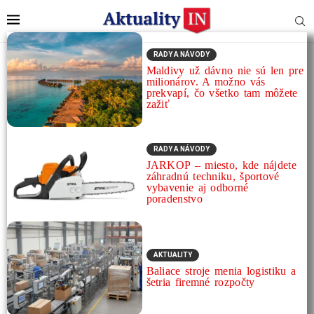
RADY A NÁVODY
Maldivy už dávno nie sú len pre
milionárov. A možno vás
prekvapí, čo všetko tam môžete
zažiť
RADY A NÁVODY
JARKOP – miesto, kde nájdete
záhradnú techniku, športové
vybavenie aj odborné
poradenstvo
AKTUALITY
Baliace stroje menia logistiku a
šetria firemné rozpočty