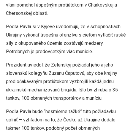
vlani pomohol úspešným protiútokom v Charkovskej a
Chersonskej oblasti.
Podľa Pavla si v Kyjeve uvedomujú, že v schopnostiach
Ukrajiny vykonať úspešnú ofenzívu s cieľom vytlačiť ruské
sily z okupovaného územia zostávajú medzery.
Potrebných je predovšetkým viac munície.
Prezident uviedol, že Zelenskyj požiadal jeho a jeho
slovenskú kolegyňu Zuzanu Čaputovú, aby obe krajiny
pred očakávaným protiútokom vyzbrojili každá jednu
ukrajinskú mechanizovanú brigádu. Išlo by zhruba o 35
tankov, 100 obrnených transportérov a muníciu.
Podľa Pavla bude “nesmierne ťažké” túto požiadavku
splniť – vzhľadom na to, že Česko už Ukrajine dodalo
takmer 100 tankov, podobný počet obrnených