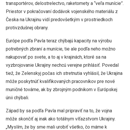
transportérov, delostrelectvo, raketomety a “veľa munície”.
Priestor v pokračovaní dodávok vojenského materiálu z
Česka na Ukrajinu vidí predovšetkým v prostriedkoch
protivzdušnej obrany.
Európe podľa Pavla teraz chýbajú kapacity na výrobu
potrebných zbraní a munície, tie ale podľa neho možno
nakupovať po svete, a to aj v krajinách, ktoré sa na
vyzbrojovanie Ukrajiny nechcú verejne prihlásiť. Povedal
tiež, že Zelenskyj počas ich stretnutia vyhlásil, že Ukrajina
môže poskytnúť kvalifikovaných pracovníkov pre nové
muničné továrne, ak by zbrojným podnikom v Európskej
únii chýbali.
Západ by sa podľa Pavla mal pripraviť na to, že vojna
môže skončiť aj inak ako totálnym víťazstvom Ukrajiny.
„Myslím, že by sme mali urobiť všetko, čo máme k