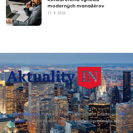
moderných manažérov
17. 9. 2025
©
PressMedia.net
, Praha 4, 140 00 – Od roku 2008 publikujeme
PR
články
. Reklamu na webu zajišťuje:
redakce@pressmedia.net