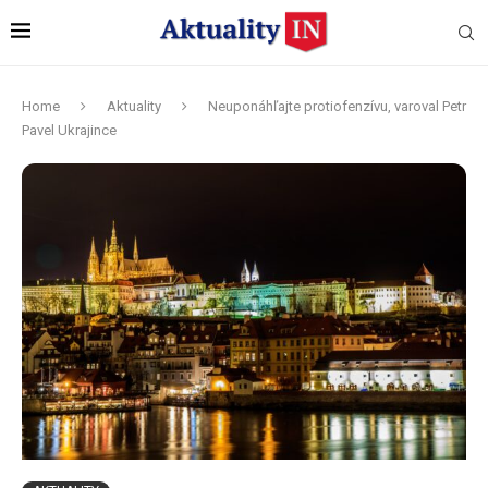
Home
Aktuality
Neuponáhľajte protiofenzívu, varoval Petr
Pavel Ukrajince