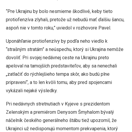
“Pre Ukrajinu by bolo nesmierne škodlivé, keby tieto
protiofenzíva zlyhali, pretože už nebudú mať ďalšiu šancu,
aspoň nie v tomto roku,” uviedol v rozhovore Pavel.
Uponáhľanie protiofenzívy by podľa neho viedlo k
“strašným stratám” a neúspechu, ktorý si Ukrajina nemôže
dovoliť. Pri svojej nedávnej ceste na Ukrajinu preto
apeloval na tamojších predstaviteľov, aby sa nenechali
„zatlačiť do rýchlejšieho tempa skôr, ako budú plne
pripravení“, a to len kvôli tomu, aby pred spojencami
vykázali nejaké výsledky.
Pri nedávnych stretnutiach v Kyjeve s prezidentom
Zelenským a premiérom Denysom Šmyhalom bývalý
náčelník českého generálneho štábu tiež upozornil, že
Ukrajinci už nedisponujú momentom prekvapenia, ktorý