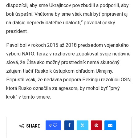
dispozícii, aby sme Ukrajincov povzbudili a podporili, aby
boli úspešní. Vnútorne by sme však mali byť pripravení aj
na ďalšie nepredvídateľné udalosti,“ povedal český
prezident.
Pavol bol v rokoch 2015 až 2018 predsedom vojenského
výboru NATO. Teraz v rozhovore zopakoval svoje nedávne
slová, že Čína ako možný prostredník nemá skutočný
záujem tlačiť Rusko k ústupkom ohľadom Ukrajiny.
Pripustil však, že nedávna podpora Pekingu rezolúcii OSN,
ktorá Rusko označila za agresora, by mohol byť “prvý
krok” v tomto smere.
0
SHARE