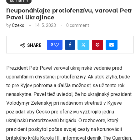
AKTUALITY
Neuponáhľajte protiofenzívu, varoval Petr
Pavel Ukrajince
by
Czeko
14. 5. 2023
0 comment
0
SHARE
Prezident Petr Pavel varoval ukrajinské vedenie pred
uponáhľaním chystanej protiofenzívy. Ak útok zlyhá, bude
to pre Kyjev pohroma a ďalšia možnosť sa už tento rok
nenaskytne. Pavel tiež uviedol, že ho ukrajinský prezident
Volodymyr Zelenskyj pri nedávnom stretnutí v Kyjeve
požiadal, aby Česko pre ofenzívu vyzbrojilo jednu
ukrajinskú motorizovanú brigádu. O rozhovore, ktorý
prezident poskytol počas svojej cesty na korunovácii
britského kráľa Karola III., informoval denník The Guardian.