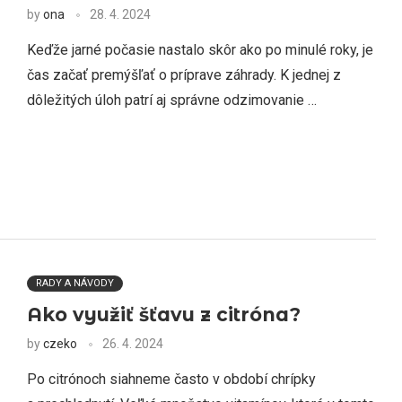
by
ona
28. 4. 2024
Keďže jarné počasie nastalo skôr ako po minulé roky, je
čas začať premýšľať o príprave záhrady. K jednej z
dôležitých úloh patrí aj správne odzimovanie …
RADY A NÁVODY
Ako využiť šťavu z citróna?
by
czeko
26. 4. 2024
Po citrónoch siahneme často v období chrípky