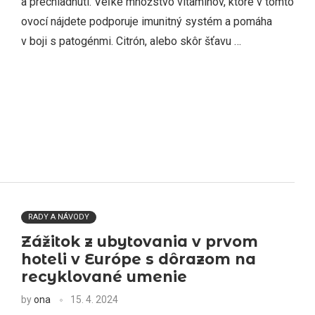
a prechladnutí. Veľké množstvo vitamínov, ktoré v tomto
ovocí nájdete podporuje imunitný systém a pomáha
v boji s patogénmi. Citrón, alebo skôr šťavu …
RADY A NÁVODY
Zážitok z ubytovania v prvom
hoteli v Európe s dôrazom na
recyklované umenie
by
ona
15. 4. 2024