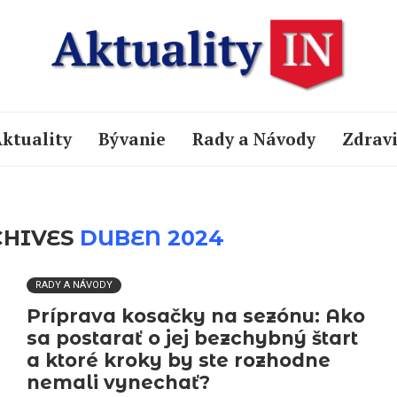
ktuality
Bývanie
Rady a Návody
Zdrav
CHIVES
DUBEN 2024
RADY A NÁVODY
Príprava kosačky na sezónu: Ako
sa postarať o jej bezchybný štart
a ktoré kroky by ste rozhodne
nemali vynechať?